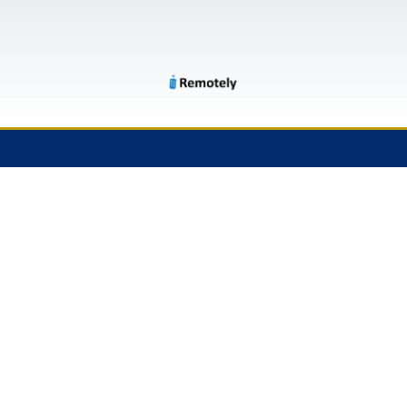
דלתות בסיטונאות:
הבחירה האידיאלית
לרכישת דלתות פנים